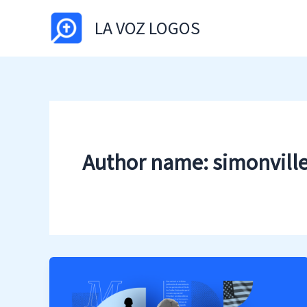
Skip
LA VOZ LOGOS
to
content
Author name: simonvill