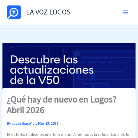
Skip
LA VOZ LOGOS
to
content
¿Qué hay de nuevo en Logos?
Abril 2026
By
Logos Español
/
May 13, 2026
El estudio bíblico es un ritmo diario. A menudo, la rutina diaria es lo